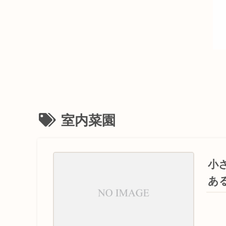
室内菜園
小
あ