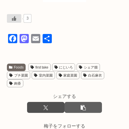
3
F
M
E
共
a
a
m
有
c
st
ail
e
o
Foods
first take
にじいろ
シェア畑
b
d
プチ菜園
室内菜園
家庭菜園
白石麻衣
o
o
絢香
o
n
シェアする
k
梅子をフォローする