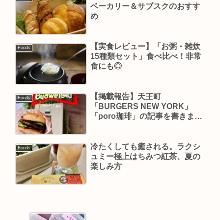
ベーカリー＆サブスクのおすす
め
【実食レビュー】「お粥・雑炊
Foods
15種類セット」食べ比べ！非常
食にも◎
【掲載報告】天王町
Foods
「BURGERS NEW YORK」
「poro珈琲」の記事を書きまし
た
冷たくしても癒される。ラクシ
Foods
ュミー極上はちみつ紅茶、夏の
楽しみ方