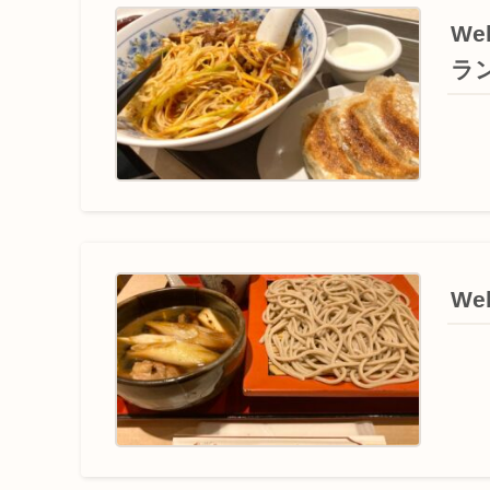
We
ラ
W