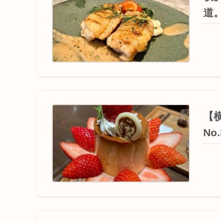
道
【
No