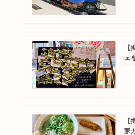
【
ェ
【
家