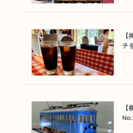
【
チ
【
No