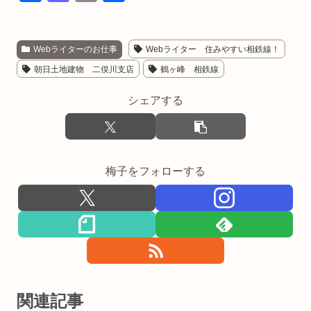
a
a
m
有
c
st
ail
Webライターのお仕事
Webライター 住みやすい相鉄線！
e
o
朝日土地建物 二俣川支店
鶴ヶ峰 相鉄線
b
d
o
o
シェアする
o
n
k
梅子をフォローする
関連記事