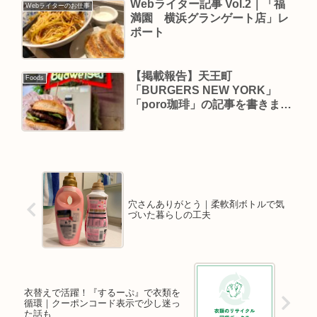
Webライター記事 Vol.2｜「福
Webライターのお仕事
満園 横浜グランゲート店」レ
ポート
【掲載報告】天王町
Foods
「BURGERS NEW YORK」
「poro珈琲」の記事を書きまし
た
穴さんありがとう｜柔軟剤ボトルで気
づいた暮らしの工夫
衣替えで活躍！『するーぷ』で衣類を
循環｜クーポンコード表示で少し迷っ
た話も