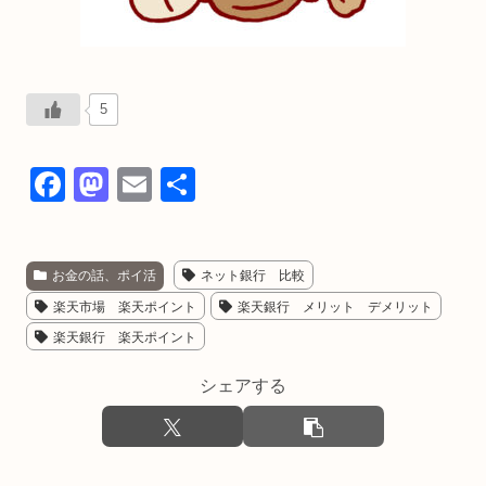
5
F
M
E
共
a
a
m
有
c
st
ail
お金の話、ポイ活
ネット銀行 比較
e
o
楽天市場 楽天ポイント
楽天銀行 メリット デメリット
b
d
楽天銀行 楽天ポイント
o
o
o
n
シェアする
k