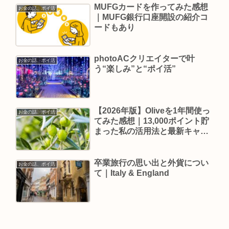
MUFGカードを作ってみた感想
お金の話、ポイ活
｜MUFG銀行口座開設の紹介コ
ードもあり
photoACクリエイターで叶
お金の話、ポイ活
う“楽しみ”と“ポイ活”
【2026年版】Oliveを1年間使っ
お金の話、ポイ活
てみた感想｜13,000ポイント貯
まった私の活用法と最新キャン
ペーン
卒業旅行の思い出と外貨につい
お金の話、ポイ活
て｜Italy & England