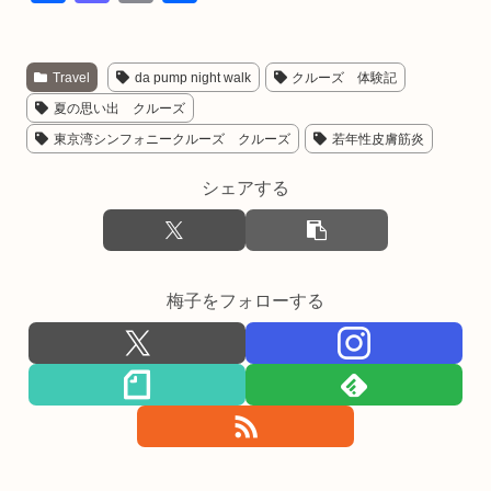
a
a
m
有
c
st
ail
Travel
da pump night walk
クルーズ 体験記
e
o
夏の思い出 クルーズ
b
d
東京湾シンフォニークルーズ クルーズ
若年性皮膚筋炎
o
o
o
n
シェアする
k
梅子をフォローする