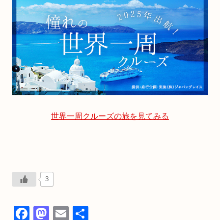
世界一周クルーズの旅を見てみる
3
F
M
E
共