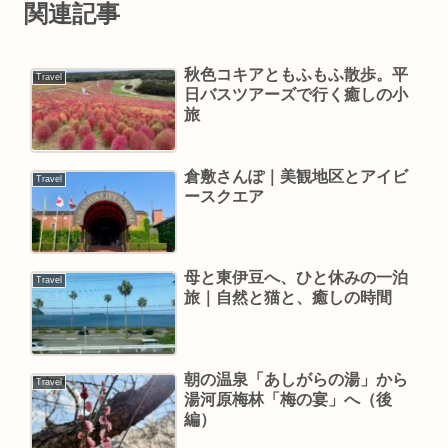
関連記事
秋色コキアともふもふ散歩。平
Travel
日バスツアーズで行く癒しの小
旅
倉敷さんぽ｜美観地区とアイビ
Travel
ースクエア
母と東伊豆へ、ひと休みの一泊
Travel
旅｜自然と猫と、癒しの時間
朝の温泉「あしがらの湯」から
Travel
湯河原梅林「梅の宴」へ（後
編）