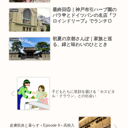
最終回⑤｜神戸布引ハーブ園の
Travel
バラ🌹とドイツパンの名店『フ
ロインドリープ』でランチ🍞
初夏の京都さんぽ｜家族と巡
Travel
る、緑と味わいのひととき
子どもたちに笑顔を届ける「ホスピタ
ル・クラウン」との出会い
皮膚筋炎と暮らす＜Episode 9＞高校入